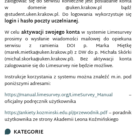
zalogować się do serwisu konieczne jest posiadanie konta
w domenie @uken.krakow.pl bądź
@student.uken.krakow.pl. Do logowania wykorzystuje się
login i hasło poczty uczelnianej
.
W celu
aktywacji swojego konta
w systemie Limesurvey
prosimy o wysłanie wiadomości mailowej do opiekuna
serwisu z ramienia DOI p. Marka Miętkę
(
marek.mietka@uken.krakow.pl
) z DW do p. Michała Skórki
(michal.skorka@uken.krakow.pl). Bez aktywacji konta
zalogowanie się do Limesurvey nie będzie możliwe.
Instrukcje korzystania z systemu można znaleźć m.in. pod
poniższymi adresami:
https://manual.limesurvey.org/LimeSurvey_Manual
–
oficjalny podręcznik użytkownika
https://ankiety.kozminski.edu.pl/przewodnik.pdf
– poradnik
użytkownika ze strony Akademii Leona Koźmińskiego
KATEGORIE