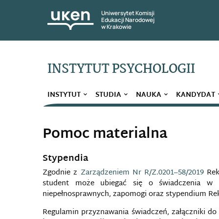
Uniwersytet Komisji
Edukacji Narodowej
w Krakowie
INSTYTUT PSYCHOLOGII
INSTYTUT
STUDIA
NAUKA
KANDYDAT
Pomoc materialna
Stypendia
Zgodnie z
Zarządzeniem Nr R/Z.0201–58/2019
Rek
student może ubiegać się o świadczenia w f
niepełnosprawnych, zapomogi oraz stypendium Rek
Regulamin przyznawania świadczeń, załączniki do 