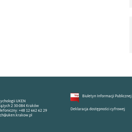
Biuletyn Informacji Publicznej
sychologii UKEN
rążych 2 30-084 Kraków
Deklaracja dostępności cyfrowej
lefoniczny: +48 12 662 62 29
ych@uken.krakow.pl