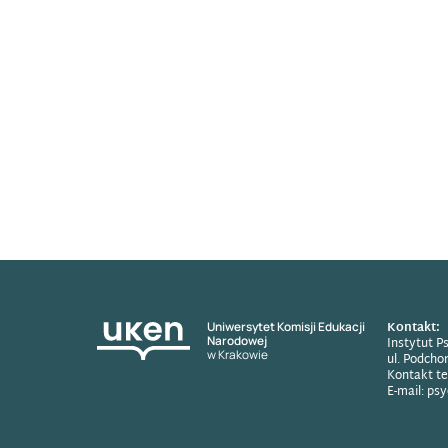
Kontakt:
Uniwersytet Komisji Edukacji
Narodowej
Instytut P
w Krakowie
ul. Podcho
Kontakt te
E-mail: ps