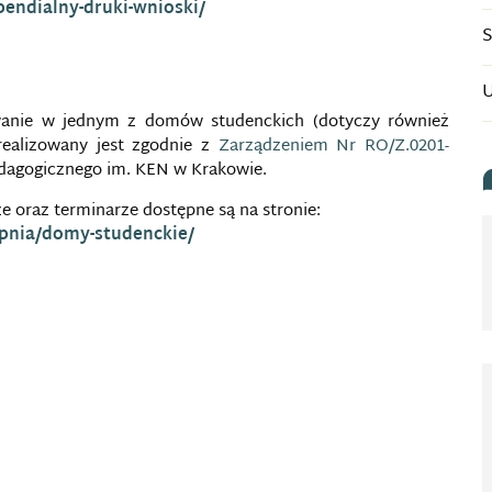
pendialny-druki-wnioski/
S
U
wanie w jednym z domów studenckich (dotyczy również
realizowany jest zgodnie z
Zarządzeniem Nr RO/Z.0201-
edagogicznego im. KEN w Krakowie.
e oraz terminarze dostępne są na stronie:
topnia/domy-studenckie/