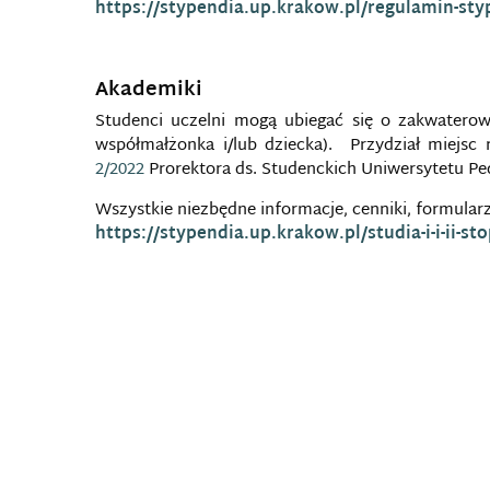
https://stypendia.up.krakow.pl/regulamin-sty
Akademiki
Studenci uczelni mogą ubiegać się o zakwatero
współmałżonka i/lub dziecka). Przydział miejsc 
2/2022
Prorektora ds. Studenckich Uniwersytetu P
Wszystkie niezbędne informacje, cenniki, formularz
https://stypendia.up.krakow.pl/studia-i-i-ii-s