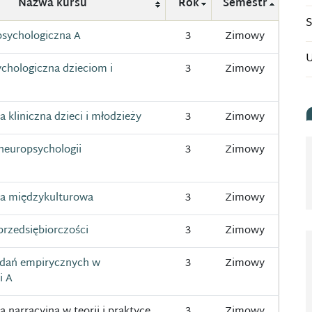
Nazwa kursu
Rok
Semestr
S
psychologiczna A
3
Zimowy
U
chologiczna dzieciom i
3
Zimowy
a kliniczna dzieci i młodzieży
3
Zimowy
neuropsychologii
3
Zimowy
ia międzykulturowa
3
Zimowy
rzedsiębiorczości
3
Zimowy
dań empirycznych w
3
Zimowy
i A
a narracyjna w teorii i praktyce
3
Zimowy