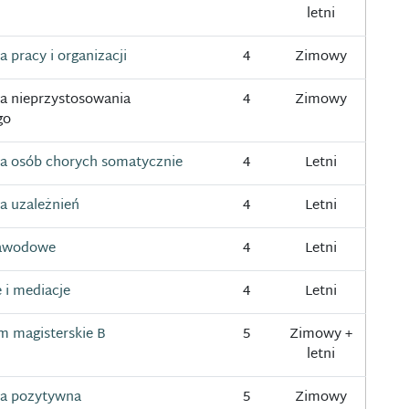
letni
a pracy i organizacji
4
Zimowy
ia nieprzystosowania
4
Zimowy
go
ia osób chorych somatycznie
4
Letni
a uzależnień
4
Letni
zawodowe
4
Letni
 i mediacje
4
Letni
m magisterskie B
5
Zimowy +
letni
ia pozytywna
5
Zimowy