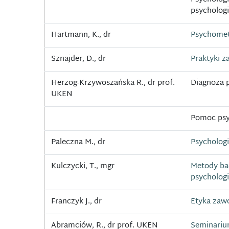
psychologi
Hartmann, K., dr
Psychomet
Sznajder, D., dr
Praktyki 
Herzog-Krzywoszańska R., dr prof.
Diagnoza 
UKEN
Pomoc psy
Paleczna M., dr
Psychologi
Kulczycki, T., mgr
Metody ba
psychologi
Franczyk J., dr
Etyka zaw
Abramciów, R., dr prof. UKEN
Seminariu