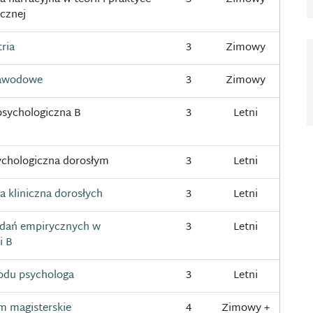
cznej
ria
3
Zimowy
zawodowe
3
Zimowy
psychologiczna B
3
Letni
chologiczna dorosłym
3
Letni
a kliniczna dorosłych
3
Letni
dań empirycznych w
3
Letni
i B
odu psychologa
3
Letni
m magisterskie
4
Zimowy +