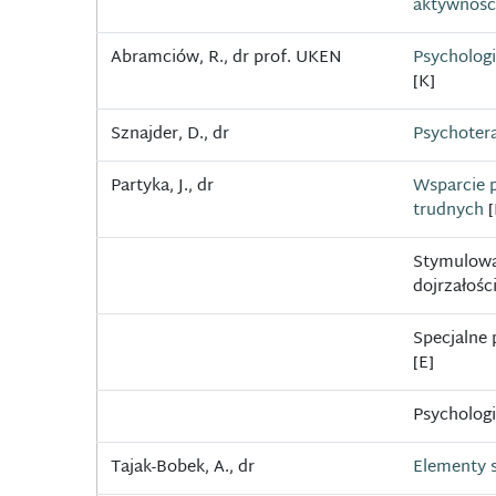
aktywności
Abramciów, R., dr prof. UKEN
Psychologi
[K]
Sznajder, D., dr
Psychoter
Partyka, J., dr
Wsparcie 
trudnych
[
Stymulowa
dojrzałości
Specjalne
[E]
Psychologi
Tajak-Bobek, A., dr
Elementy s