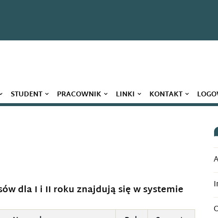
STUDENT
PRACOWNIK
LINKI
KONTAKT
LOGO
A
I
sów dla I i II roku znajdują się w systemie
O