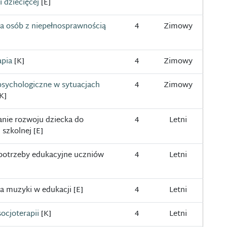
 dziecięcej
[E]
a osób z niepełnosprawnością
4
Zimowy
apia
[K]
4
Zimowy
psychologiczne w sytuacjach
4
Zimowy
K]
nie rozwoju dziecka do
4
Letni
 szkolnej [E]
 potrzeby edukacyjne uczniów
4
Letni
a muzyki w edukacji [E]
4
Letni
ocjoterapii
[K]
4
Letni