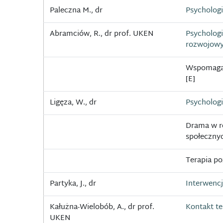
Paleczna M., dr
Psycholog
Abramciów, R., dr prof. UKEN
Psycholog
rozwojow
Wspomagan
[E]
Ligęza, W., dr
Psycholog
Drama w r
społecznyc
Terapia p
Partyka, J., dr
Interwenc
Kałużna-Wielobób, A., dr prof.
Kontakt t
UKEN