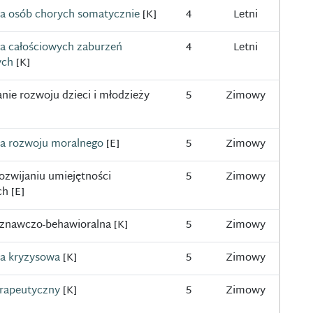
ia osób chorych somatycznie
[K]
4
Letni
ia całościowych zaburzeń
4
Letni
ych
[K]
ie rozwoju dzieci i młodzieży
5
Zimowy
ia rozwoju moralnego
[E]
5
Zimowy
ozwijaniu umiejętności
5
Zimowy
h [E]
oznawczo-behawioralna [K]
5
Zimowy
ja kryzysowa
[K]
5
Zimowy
erapeutyczny
[K]
5
Zimowy