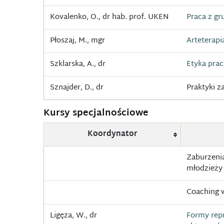
Kovalenko, O., dr hab. prof. UKEN
Praca z gr
Płoszaj, M., mgr
Arteterapi
Szklarska, A., dr
Etyka prac
Sznajder, D., dr
Praktyki 
Kursy specjalnościowe
Koordynator
Zaburzenia
młodzieży 
Coaching w
Ligęza, W., dr
Formy rep