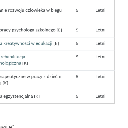
ie rozwoju człowieka w biegu
5
Letni
racy psychologa szkolnego [E]
5
Letni
a kreatywności w edukacji
[E]
5
Letni
rehabilitacja
5
Letni
hologiczna
[K]
erapeutyczne w pracy z dziećmi
5
Letni
ą [K]
a egzystencjalna [K]
5
Letni
acyjna”