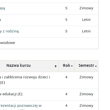
upą
5
Zimowy
a
5
Letni
y z rodziną
5
Letni
zawodowe
Nazwa kursu
Rok
Semestr
 i zakłócenia rozwoju dzieci i
4
Zimowy
[E]
 edukacji [E]
4
Zimowy
rezentacji poznawczej w
4
Zimowy